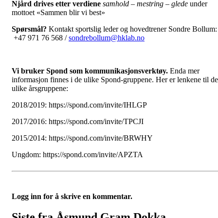
Njård drives etter verdiene
samhold – mestring – glede
under
mottoet «Sammen blir vi best»
Spørsmål?
Kontakt sportslig leder og hovedtrener Sondre Bollum:
+47 971 76 568 /
sondrebollum@hklab.no
Vi bruker Spond som kommunikasjonsverktøy.
Enda mer
informasjon finnes i de ulike Spond-gruppene. Her er lenkene til de
ulike årsgruppene:
2018/2019: https://spond.com/invite/IHLGP
2017/2016: https://spond.com/invite/TPCJI
2015/2014: https://spond.com/invite/BRWHY
Ungdom: https://spond.com/invite/APZTA
Logg inn for å skrive en kommentar.
Siste fra Åsmund Gram Dokka