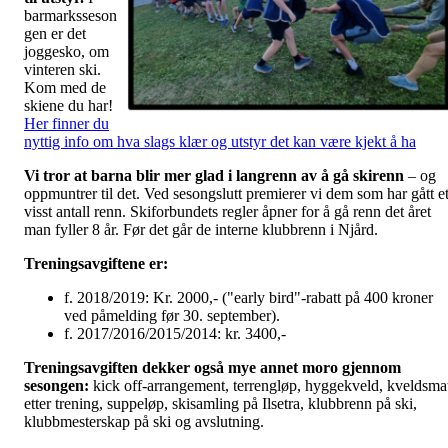
barmarksseson
gen er det
joggesko, om
vinteren ski.
Kom med de
skiene du har!
Her finner du
nyttig info om hva slags klær og utstyr det kan være kjekt å ha
Vi tror at barna blir mer glad i langrenn av å gå skirenn
– og
oppmuntrer til det. Ved sesongslutt premierer vi dem som har gått e
visst antall renn. Skiforbundets regler åpner for å gå renn det året
man fyller 8 år. Før det går de interne klubbrenn i Njård.
Treningsavgiftene er:
f. 2018/2019: Kr. 2000,- ("early bird"-rabatt på 400 kroner
ved påmelding før 30. september).
f. 2017/2016/2015/2014: kr. 3400,-
Treningsavgiften dekker også mye annet moro gjennom
sesongen:
kick off-arrangement, terrengløp, hyggekveld, kveldsma
etter trening, suppeløp, skisamling på Ilsetra, klubbrenn på ski,
klubbmesterskap på ski og avslutning.