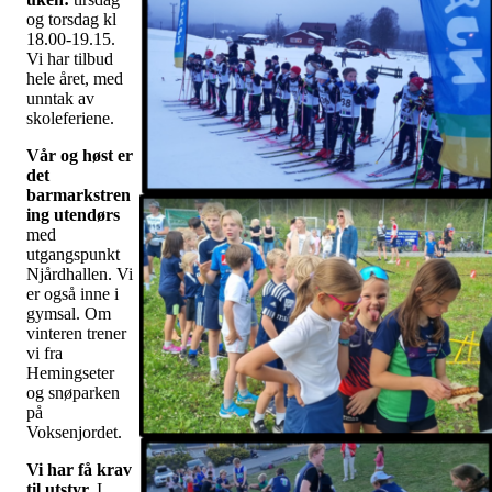
og torsdag kl
18.00-19.15.
Vi har tilbud
hele året, med
unntak av
skoleferiene.
Vår og høst er
det
barmarkstren
ing utendørs
med
utgangspunkt
Njårdhallen. Vi
er også inne i
gymsal. Om
vinteren trener
vi fra
Hemingseter
og snøparken
på
Voksenjordet.
Vi har få krav
til utstyr.
I