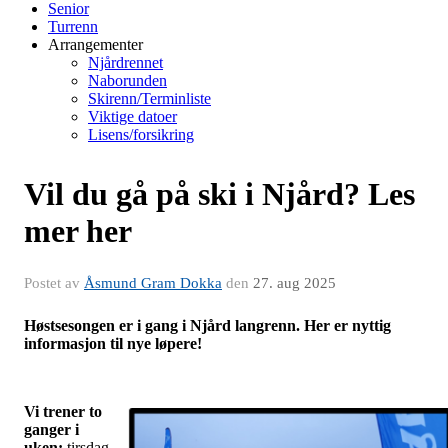
Senior
Turrenn
Arrangementer
Njårdrennet
Naborunden
Skirenn/Terminliste
Viktige datoer
Lisens/forsikring
Vil du gå på ski i Njård? Les
mer her
Postet av
Åsmund Gram Dokka
den
27. aug 2025
Høstsesongen er i gang i Njård langrenn. Her er nyttig
informasjon til nye løpere!
Vi trener to
ganger i
uken:
tirsdag