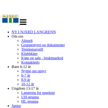
Veksle
navigasjon
NY I NJÅRD LANGRENN
Om oss
Aktuelt
Gruppestyret og dokumenter
Treningsavgift
Klubbklær
Kjøp og salg - bruktmarked
Kontaktinfo
Barn 6-12 år
Nyttig om utstyr
6-7 år
8-9 år
10-12 år
Ungdom 13-17 år
Langrenn for ungdom
UH-gruppa
HL-gruppa
Junior