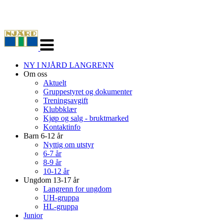
Veksle
navigasjon
NY I NJÅRD LANGRENN
Om oss
Aktuelt
Gruppestyret og dokumenter
Treningsavgift
Klubbklær
Kjøp og salg - bruktmarked
Kontaktinfo
Barn 6-12 år
Nyttig om utstyr
6-7 år
8-9 år
10-12 år
Ungdom 13-17 år
Langrenn for ungdom
UH-gruppa
HL-gruppa
Junior