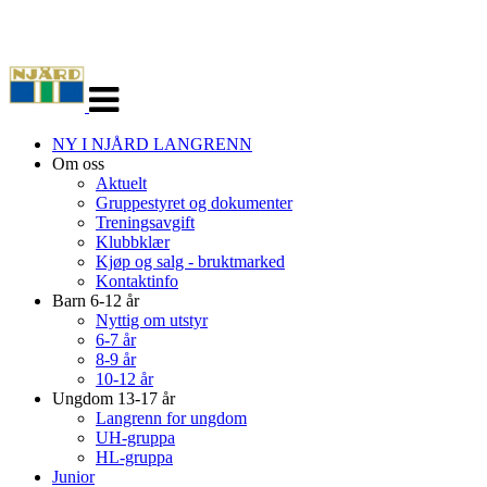
Veksle
navigasjon
NY I NJÅRD LANGRENN
Om oss
Aktuelt
Gruppestyret og dokumenter
Treningsavgift
Klubbklær
Kjøp og salg - bruktmarked
Kontaktinfo
Barn 6-12 år
Nyttig om utstyr
6-7 år
8-9 år
10-12 år
Ungdom 13-17 år
Langrenn for ungdom
UH-gruppa
HL-gruppa
Junior