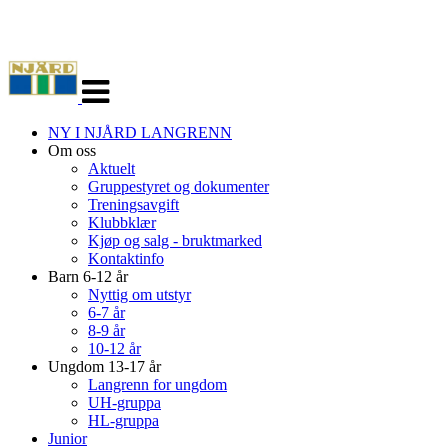
Veksle
navigasjon
NY I NJÅRD LANGRENN
Om oss
Aktuelt
Gruppestyret og dokumenter
Treningsavgift
Klubbklær
Kjøp og salg - bruktmarked
Kontaktinfo
Barn 6-12 år
Nyttig om utstyr
6-7 år
8-9 år
10-12 år
Ungdom 13-17 år
Langrenn for ungdom
UH-gruppa
HL-gruppa
Junior