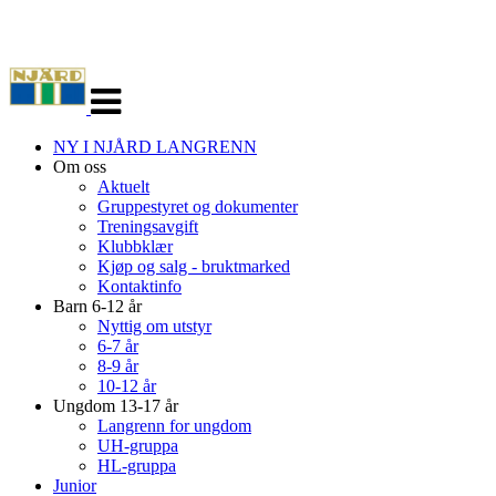
Veksle
navigasjon
NY I NJÅRD LANGRENN
Om oss
Aktuelt
Gruppestyret og dokumenter
Treningsavgift
Klubbklær
Kjøp og salg - bruktmarked
Kontaktinfo
Barn 6-12 år
Nyttig om utstyr
6-7 år
8-9 år
10-12 år
Ungdom 13-17 år
Langrenn for ungdom
UH-gruppa
HL-gruppa
Junior