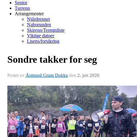
Senior
Turrenn
Arrangementer
Njårdrennet
Naborunden
Skirenn/Terminliste
Viktige datoer
Lisens/forsikring
Sondre takker for seg
Postet av
Åsmund Gram Dokka
den
2. jun 2026