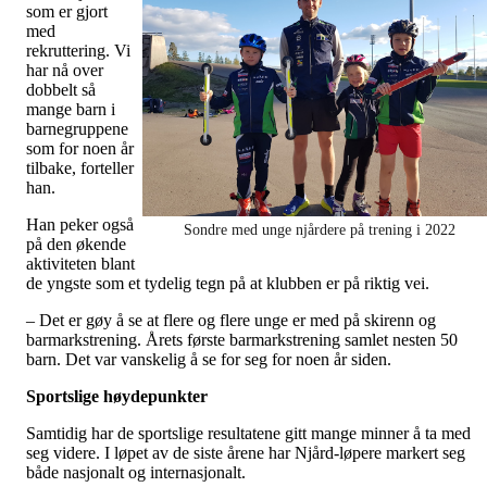
som er gjort
med
rekruttering. Vi
har nå over
dobbelt så
mange barn i
barnegruppene
som for noen år
tilbake, forteller
han.
Han peker også
Sondre med unge njårdere på trening i 2022
på den økende
aktiviteten blant
de yngste som et tydelig tegn på at klubben er på riktig vei.
– Det er gøy å se at flere og flere unge er med på skirenn og
barmarkstrening. Årets første barmarkstrening samlet nesten 50
barn. Det var vanskelig å se for seg for noen år siden.
Sportslige høydepunkter
Samtidig har de sportslige resultatene gitt mange minner å ta med
seg videre. I løpet av de siste årene har Njård-løpere markert seg
både nasjonalt og internasjonalt.