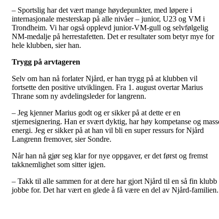
– Sportslig har det vært mange høydepunkter, med løpere i
internasjonale mesterskap på alle nivåer – junior, U23 og VM i
Trondheim. Vi har også opplevd junior-VM-gull og selvfølgelig
NM-medalje på herrestafetten. Det er resultater som betyr mye for
hele klubben, sier han.
Trygg på arvtageren
Selv om han nå forlater Njård, er han trygg på at klubben vil
fortsette den positive utviklingen. Fra 1. august overtar Marius
Thrane som ny avdelingsleder for langrenn.
– Jeg kjenner Marius godt og er sikker på at dette er en
stjernesignering. Han er svært dyktig, har høy kompetanse og mass
energi. Jeg er sikker på at han vil bli en super ressurs for Njård
Langrenn fremover, sier Sondre.
Når han nå gjør seg klar for nye oppgaver, er det først og fremst
takknemlighet som sitter igjen.
– Takk til alle sammen for at dere har gjort Njård til en så fin klubb
jobbe for. Det har vært en glede å få være en del av Njård-familien.