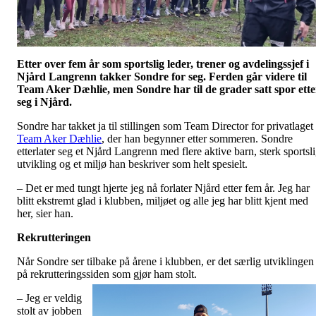
Etter
over fem år
som sportslig leder, trener og avdelingssjef i
Njård
Langrenn takker Sondre for seg.
Ferden går videre til
Team Aker Dæhlie, men
Sondre
har til de grader satt spor ette
seg i Njård.
Sondre har takket ja til stillingen som Team Director for privatlaget
Team Aker Dæhlie
, der han begynner etter sommeren. Sondre
etterlater seg et Njård Langrenn med flere aktive barn, sterk sportsl
utvikling og et miljø han beskriver som helt spesielt.
– Det er med tungt hjerte jeg nå forlater Njård etter fem år. Jeg har
blitt ekstremt glad i klubben, miljøet og alle jeg har blitt kjent med
her, sier han.
Rekrutteringen
Når Sondre ser tilbake på årene i klubben, er det særlig utviklingen
på rekrutteringssi
den som gjør ham stolt.
– Jeg er veldig
stolt av jobben