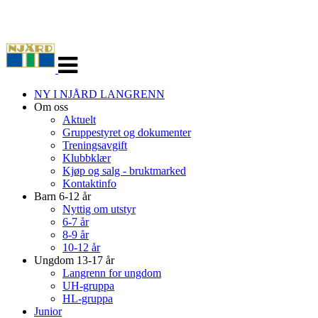
Veksle
navigasjon
NY I NJÅRD LANGRENN
Om oss
Aktuelt
Gruppestyret og dokumenter
Treningsavgift
Klubbklær
Kjøp og salg - bruktmarked
Kontaktinfo
Barn 6-12 år
Nyttig om utstyr
6-7 år
8-9 år
10-12 år
Ungdom 13-17 år
Langrenn for ungdom
UH-gruppa
HL-gruppa
Junior