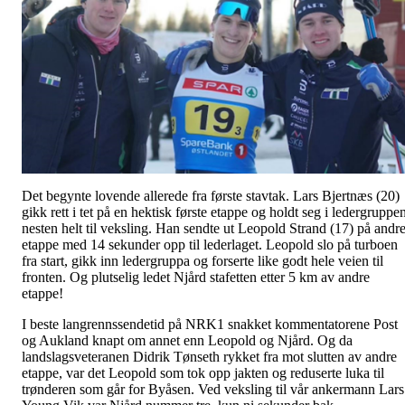
Det begynte lovende allerede fra første stavtak. Lars Bjertnæs (20)
gikk rett i tet på en hektisk første etappe og holdt seg i ledergruppe
nesten helt til veksling. Han sendte ut Leopold Strand (17) på andr
etappe med 14 sekunder opp til lederlaget. Leopold slo på turboen
fra start, gikk inn ledergruppa og forserte like godt hele veien til
fronten. Og plutselig ledet Njård stafetten etter 5 km av andre
etappe!
I beste langrennssendetid på NRK1 snakket kommentatorene Post
og Aukland knapt om annet enn Leopold og Njård. Og da
landslagsveteranen Didrik Tønseth rykket fra mot slutten av andre
etappe, var det Leopold som tok opp jakten og reduserte luka til
trønderen som går for Byåsen. Ved veksling til vår ankermann Lars