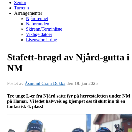
Senior
Turrenn
Arrangementer
Njårdrennet
Naborunden
Skirenn/Terminliste
Viktige datoer
Lisens/forsikring
Stafett-bragd av Njård-gutta i
NM
Postet av
Åsmund Gram Dokka
den
19. jan 2025
Tre unge L-er fra Njård satte fyr på herrestafetten under NM
på Hamar. Vi ledet halvveis og kjempet oss til slutt inn til en
fantastisk 6. plass!