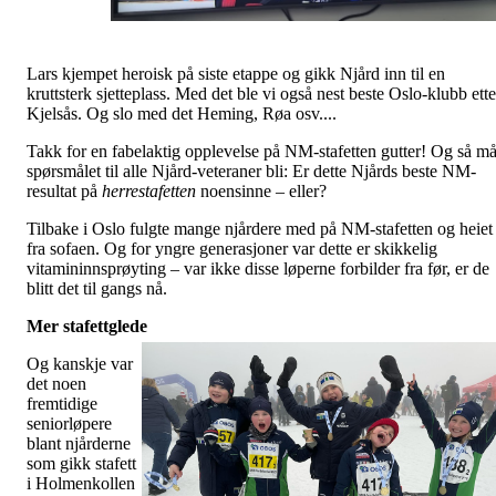
Lars kjempet heroisk på siste etappe og gikk Njård inn til en
kruttsterk sjetteplass. Med det ble vi også nest beste Oslo-klubb ette
Kjelsås. Og slo med det Heming, Røa osv....
Takk for en fabelaktig opplevelse på NM-stafetten gutter! Og så m
spørsmålet til alle Njård-veteraner bli: Er dette Njårds beste NM-
resultat på
herrestafetten
noensinne – eller?
Tilbake i Oslo fulgte mange njårdere med på NM-stafetten og heiet
fra sofaen. Og for yngre generasjoner var dette er skikkelig
vitamininnsprøyting – var ikke disse løperne forbilder fra før, er de
blitt det til gangs nå.
Mer stafettglede
Og kanskje var
det noen
fremtidige
seniorløpere
blant njårderne
som gikk stafett
i Holmenkollen