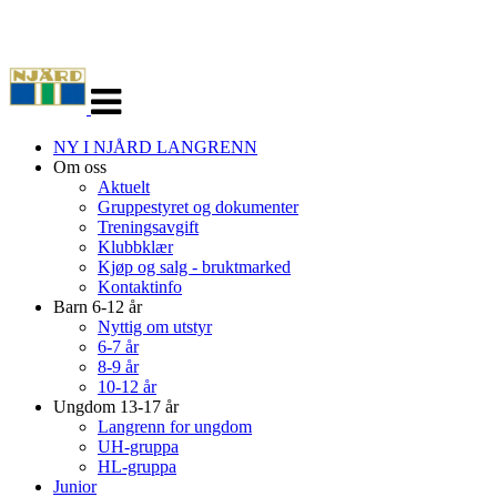
Veksle
navigasjon
NY I NJÅRD LANGRENN
Om oss
Aktuelt
Gruppestyret og dokumenter
Treningsavgift
Klubbklær
Kjøp og salg - bruktmarked
Kontaktinfo
Barn 6-12 år
Nyttig om utstyr
6-7 år
8-9 år
10-12 år
Ungdom 13-17 år
Langrenn for ungdom
UH-gruppa
HL-gruppa
Junior