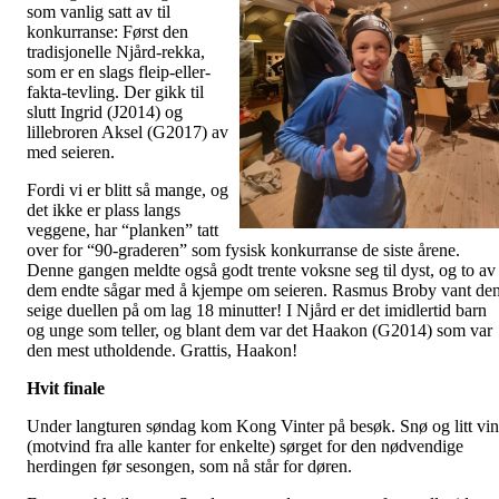
som vanlig satt av til
konkurranse: Først den
tradisjonelle Njård-rekka,
som er en slags fleip-eller-
fakta-tevling. Der gikk til
slutt Ingrid (J2014) og
lillebroren Aksel (G2017) av
med seieren.
Fordi vi er blitt så mange, og
det ikke er plass langs
veggene, har “planken” tatt
over for “90-graderen” som fysisk konkurranse de siste årene.
Denne gangen meldte også godt trente voksne seg til dyst, og to av
dem endte sågar med å kjempe om seieren. Rasmus Broby vant de
seige duellen på om lag 18 minutter! I Njård er det imidlertid barn
og unge som teller, og blant dem var det Haakon (G2014) som var
den mest utholdende. Grattis, Haakon!
Hvit finale
Under langturen søndag kom Kong Vinter på besøk. Snø og litt vi
(motvind fra alle kanter for enkelte) sørget for den nødvendige
herdingen før sesongen, som nå står for døren.