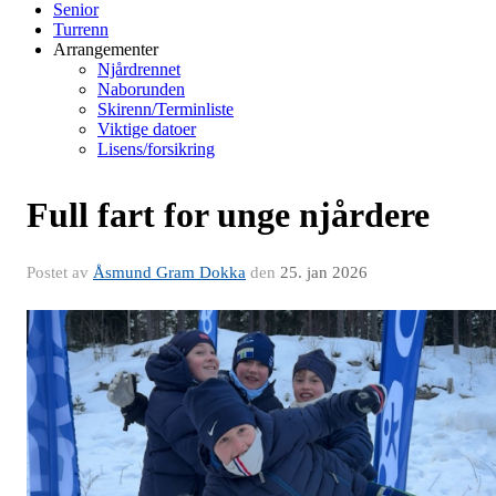
Senior
Turrenn
Arrangementer
Njårdrennet
Naborunden
Skirenn/Terminliste
Viktige datoer
Lisens/forsikring
Full fart for unge njårdere
Postet av
Åsmund Gram Dokka
den
25. jan 2026