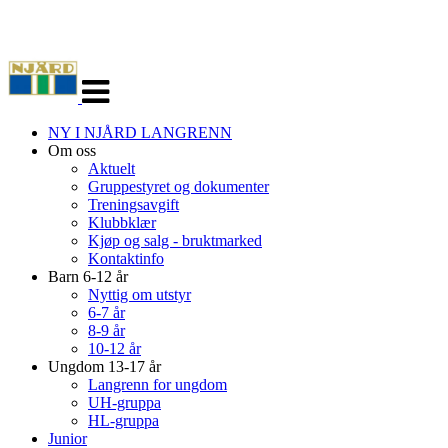
Veksle
navigasjon
NY I NJÅRD LANGRENN
Om oss
Aktuelt
Gruppestyret og dokumenter
Treningsavgift
Klubbklær
Kjøp og salg - bruktmarked
Kontaktinfo
Barn 6-12 år
Nyttig om utstyr
6-7 år
8-9 år
10-12 år
Ungdom 13-17 år
Langrenn for ungdom
UH-gruppa
HL-gruppa
Junior