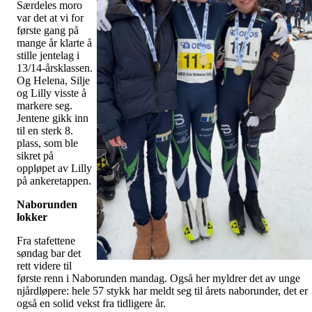
Særdeles moro
var det at vi for
første gang på
mange år klarte å
stille jentelag i
13/14-årsklassen.
Og Helena, Silje
og Lilly visste å
markere seg.
Jentene gikk inn
til en sterk 8.
plass, som ble
sikret på
oppløpet av Lilly
på ankeretappen.
Naborunden
lokker
Fra stafettene
søndag bar det
rett videre til
første renn i Naborunden mandag. Også her myldrer det av unge
njårdløpere: hele 57 stykk har meldt seg til årets naborunder, det er
også en solid vekst fra tidligere år.