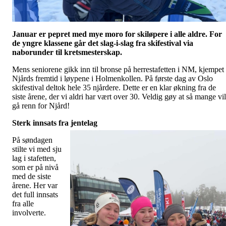
Januar er pepret med mye moro for skiløpere i alle aldre. For
de yngre klassene går det slag-i-slag fra skifestival via
naborunder til kretsmesterskap.
Mens seniorene gikk inn til bronse på herrestafetten i NM, kjempet
Njårds fremtid i løypene i Holmenkollen. På første dag av Oslo
skifestival deltok hele 35 njårdere. Dette er en klar økning fra de
siste årene, der vi aldri har vært over 30. Veldig gøy at så mange vil
gå renn for Njård!
Sterk innsats fra jentelag
På søndagen
stilte vi med sju
lag i stafetten,
som er på nivå
med de siste
årene. Her var
det full innsats
fra alle
involverte.