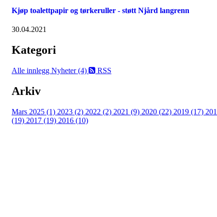
Kjøp toalettpapir og tørkeruller - støtt Njård langrenn
30.04.2021
Kategori
Alle innlegg
Nyheter (4)
RSS
Arkiv
Mars 2025 (1)
2023 (2)
2022 (2)
2021 (9)
2020 (22)
2019 (17)
201
(19)
2017 (19)
2016 (10)