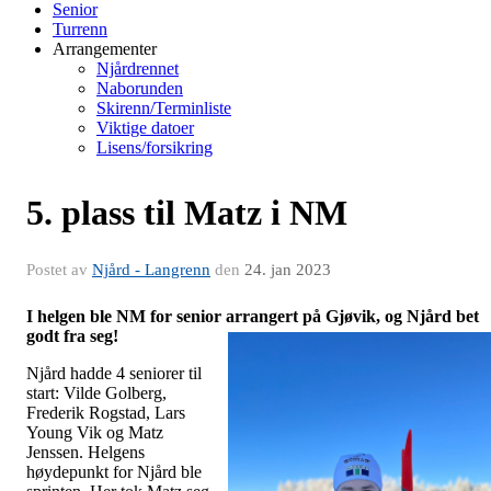
Senior
Turrenn
Arrangementer
Njårdrennet
Naborunden
Skirenn/Terminliste
Viktige datoer
Lisens/forsikring
5. plass til Matz i NM
Postet av
Njård - Langrenn
den
24. jan 2023
I helgen ble NM for senior arrangert på Gjøvik, og Njård bet
godt fra seg!
Njård hadde 4 seniorer til
start: Vilde Golberg,
Frederik Rogstad, Lars
Young Vik og Matz
Jenssen. Helgens
høydepunkt for Njård ble