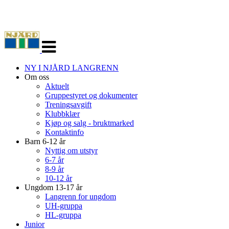
Veksle
navigasjon
NY I NJÅRD LANGRENN
Om oss
Aktuelt
Gruppestyret og dokumenter
Treningsavgift
Klubbklær
Kjøp og salg - bruktmarked
Kontaktinfo
Barn 6-12 år
Nyttig om utstyr
6-7 år
8-9 år
10-12 år
Ungdom 13-17 år
Langrenn for ungdom
UH-gruppa
HL-gruppa
Junior