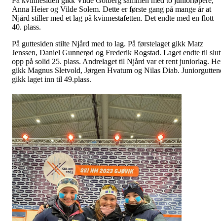
På kvinnesiden gikk Vilde Golberg sammen med to juniorløpere,
Anna Heier og Vilde Solem. Dette er første gang på mange år at
Njård stiller med et lag på kvinnestafetten. Det endte med en flott
40. plass.
På guttesiden stilte Njård med to lag. På førstelaget gikk Matz
Jenssen, Daniel Gunnerød og Frederik Rogstad. Laget endte til slut
opp på solid 25. plass. Andrelaget til Njård var et rent juniorlag. He
gikk Magnus Sletvold, Jørgen Hvatum og Nilas Diab. Juniorgutten
gikk laget inn til 49.plass.