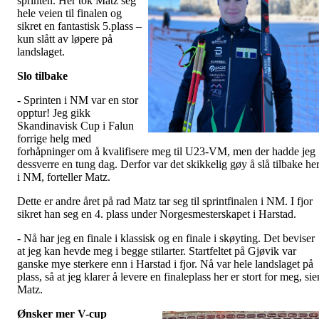
sprinten. Her tok Matz seg
hele veien til finalen og
sikret en fantastisk 5.plass –
kun slått av løpere på
landslaget.
Slo tilbake
- Sprinten i NM var en stor
opptur! Jeg gikk
Skandinavisk Cup i Falun
forrige helg med
forhåpninger om å kvalifisere meg til U23-VM, men der hadde jeg
dessverre en tung dag. Derfor var det skikkelig gøy å slå tilbake he
i NM, forteller Matz.
Dette er andre året på rad Matz tar seg til sprintfinalen i NM. I fjor
sikret han seg en 4. plass under Norgesmesterskapet i Harstad.
- Nå har jeg en finale i klassisk og en finale i skøyting. Det beviser
at jeg kan hevde meg i begge stilarter. Startfeltet på Gjøvik var
ganske mye sterkere enn i Harstad i fjor. Nå var hele landslaget på
plass, så at jeg klarer å levere en finaleplass her er stort for meg, sie
Matz.
Ønsker mer V-cup