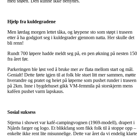
med snøen. Den kunne ikke benyttes.
Hjelp fra kuldegradene
Men lørdag morgen lettet tåka, og løypene sto som støpt i traseen
etter å ha godgjort seg i kuldegrader gjennom natta. Her skulle det
bli renn!
Rundt 700 løpere hadde meldt seg på, en pen økning på nesten 150
fra året før.
Parkeringen ble løst ved å bruke mer av flata mellom start og mål.
Genialt! Dette førte igjen til at folk ble stuet litt mer sammen, møtte
hverandre og pratet og heiet på løperne som pushet runder i traseen
på 2km. Inne i bygdehuset gikk VM-femmila på storskjerm mens
kaféen pushet varm lapskaus.
Sosial suksess
Stjerna i showet var kafé-campingvognen (1969-modell), drapert i
Njårds farger og logo. Et blikkfang som fikk folk til å stoppe opp –
enkelte ikke rent lite misunnelige. Dette var året da vi endelig klarte