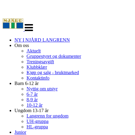
Veksle
navigasjon
NY I NJÅRD LANGRENN
Om oss
Aktuelt
Gruppestyret og dokumenter
Treningsavgift
Klubbklær
Kjøp og salg - bruktmarked
Kontaktinfo
Barn 6-12 år
Nyttig om utstyr
6-7 år
8-9 år
10-12 år
Ungdom 13-17 år
Langrenn for ungdom
UH-gruppa
HL-gruppa
Junior