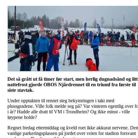
Det så grått ut få timer før start, men herlig dugnadsånd og litt
nattefrost gjorde OBOS Njårdrennet til en triumf fra første til
siste stavtak.
Under opptakten til rennet steg bekymringen i takt med
plussgradene. Ville folk melde seg på? Var vinteren egentlig over f
i år? Hadde alle dratt til VM i Trondheim? Og ikke minst - ville
løypene holde?
Regnet fredag ettermiddag og kveld roet ikke akkurat nervene. De
vanlige parkeringsplassen på jordet over veien for stadion forsvant