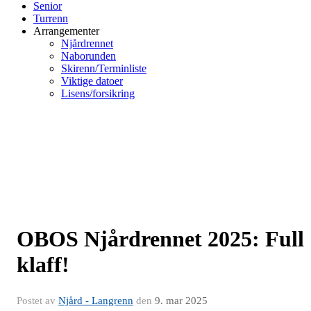
Senior
Turrenn
Arrangementer
Njårdrennet
Naborunden
Skirenn/Terminliste
Viktige datoer
Lisens/forsikring
OBOS Njårdrennet 2025: Full
klaff!
Postet av
Njård - Langrenn
den
9. mar 2025