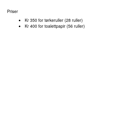
Priser
Kr 350 for tørkeruller (28 ruller)
Kr 400 for toalettpapir (56 ruller)
Bestillinger kan gjøres ved å sende en mail til Margrethe Buskerud
Christoffersen:
m.b.christoffersen@jus.uio.no
Husk å oppgi adresse i bestillingen. Vi ringer og avtaler tid for
levering. Sekkene blir levert på døren, betaling gjøres via Vipps til
den som leverer. Leveringene gjøres fortløpende fra 26. mai.
Møt vår nye junior-
hovedtrener og sportslig leder