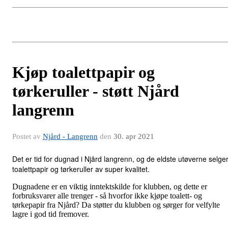
Kjøp toalettpapir og
tørkeruller - støtt Njård
langrenn
Postet av
Njård - Langrenn
den
30. apr 2021
Det er tid for dugnad i Njård langrenn, og de eldste utøverne selge
toalettpapir og tørkeruller av super kvalitet.
Dugnadene er en viktig inntektskilde for klubben, og dette er
forbruksvarer alle trenger - så hvorfor ikke kjøpe toalett- og
tørkepapir fra Njård? Da støtter du klubben og sørger for velfylte
lagre i god tid fremover.