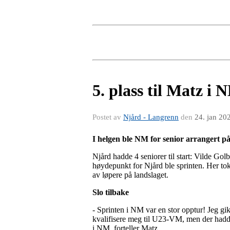
5. plass til Matz i 
Postet av
Njård - Langrenn
den
24. jan 20
I helgen ble NM for senior arrangert på
Njård hadde 4 seniorer til start: Vilde G
høydepunkt for Njård ble sprinten. Her tok M
av løpere på landslaget.
Slo tilbake
- Sprinten i NM var en stor opptur! Jeg g
kvalifisere meg til U23-VM, men der hadde 
i NM, forteller Matz.