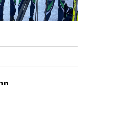
enn
lett- og tørkepapir fra Njård? Da støtter du