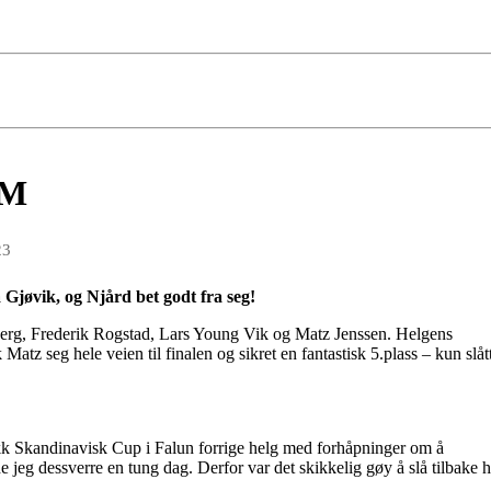
NM
23
 Gjøvik, og Njård bet godt fra seg!
olberg, Frederik Rogstad, Lars Young Vik og Matz Jenssen. Helgens
atz seg hele veien til finalen og sikret en fantastisk 5.plass – kun slåt
ikk Skandinavisk Cup i Falun forrige helg med forhåpninger om å
jeg dessverre en tung dag. Derfor var det skikkelig gøy å slå tilbake h