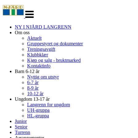
Veksle
navigasjon
NY I NJÅRD LANGRENN
Om oss
Aktuelt
Gruppestyret og dokumenter
Treningsavgift
Klubbklær
Kjøp og salg - bruktmarked
Kontaktinfo
Barn 6-12 år
Nyttig om utstyr
6-7 år
8-9 år
10-12 år
Ungdom 13-17 år
Langrenn for ungdom
UH-gruppa
HL-gruppa
Junior
Senior
Turrenn
Arrangementer