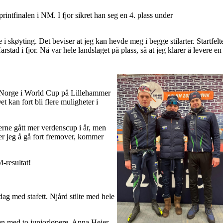
sprintfinalen i NM. I fjor sikret han seg en 4. plass under
e i skøyting. Det beviser at jeg kan hevde meg i begge stilarter. Startfelt
stad i fjor. Nå var hele landslaget på plass, så at jeg klarer å levere en
re Norge i World Cup på Lillehammer
t kan fort bli flere muligheter i
jerne gått mer verdenscup i år, men
ter jeg å gå fort fremover, kommer
M-resultat!
ag med stafett. Njård stilte med hele
n med to juniorløpere, Anna Heier