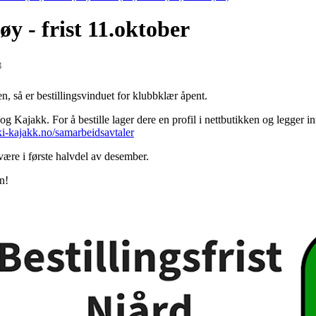
øy - frist 11.oktober
3
en, så er bestillingsvinduet for klubbklær åpent.
ki og Kajakk. For å bestille lager dere en profil i nettbutikken og legge
ski-kajakk.no/samarbeidsavtaler
 være i første halvdel av desember.
n!