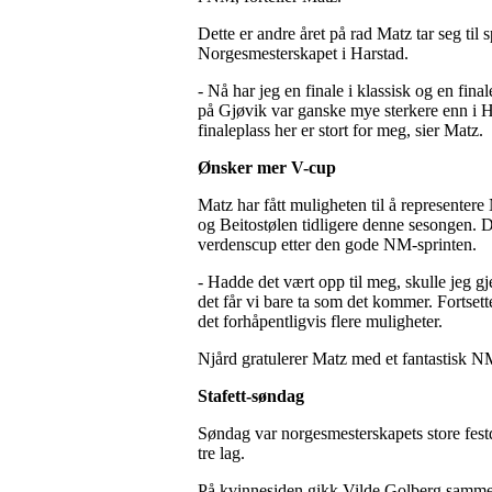
Dette er andre året på rad Matz tar seg til 
Norgesmesterskapet i Harstad.
- Nå har jeg en finale i klassisk og en final
på Gjøvik var ganske mye sterkere enn i Har
finaleplass her er stort for meg, sier Matz.
Ønsker mer V-cup
Matz har fått muligheten til å represente
og Beitostølen tidligere denne sesongen. De
verdenscup etter den gode NM-sprinten.
- Hadde det vært opp til meg, skulle jeg g
det får vi bare ta som det kommer. Fortset
det forhåpentligvis flere muligheter.
Njård gratulerer Matz med et fantastisk N
Stafett-søndag
Søndag var norgesmesterskapets store festd
tre lag.
På kvinnesiden gikk Vilde Golberg samme