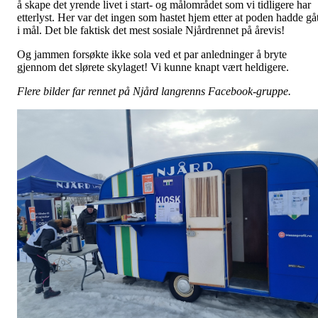
å skape det yrende livet i start- og målområdet som vi tidligere har
etterlyst. Her var det ingen som hastet hjem etter at poden hadde gåt
i mål. Det ble faktisk det mest sosiale Njårdrennet på årevis!
Og jammen forsøkte ikke sola ved et par anledninger å bryte
gjennom det slørete skylaget! Vi kunne knapt vært heldigere.
Flere bilder far rennet på Njård langrenns Facebook-gruppe.