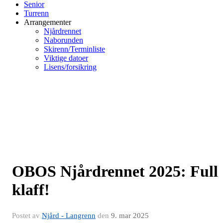
Senior
Turrenn
Arrangementer
Njårdrennet
Naborunden
Skirenn/Terminliste
Viktige datoer
Lisens/forsikring
OBOS Njårdrennet 2025: Full
klaff!
Postet av
Njård - Langrenn
den
9. mar 2025