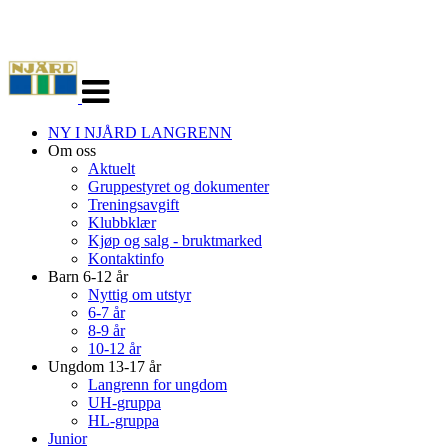
Veksle
navigasjon
NY I NJÅRD LANGRENN
Om oss
Aktuelt
Gruppestyret og dokumenter
Treningsavgift
Klubbklær
Kjøp og salg - bruktmarked
Kontaktinfo
Barn 6-12 år
Nyttig om utstyr
6-7 år
8-9 år
10-12 år
Ungdom 13-17 år
Langrenn for ungdom
UH-gruppa
HL-gruppa
Junior