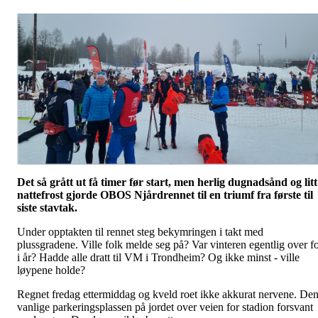
Det så grått ut få timer før start, men herlig dugnadsånd og litt
nattefrost gjorde OBOS Njårdrennet til en triumf fra første til
siste stavtak.
Under opptakten til rennet steg bekymringen i takt med
plussgradene. Ville folk melde seg på? Var vinteren egentlig over f
i år? Hadde alle dratt til VM i Trondheim? Og ikke minst - ville
løypene holde?
Regnet fredag ettermiddag og kveld roet ikke akkurat nervene. De
vanlige parkeringsplassen på jordet over veien for stadion forsvant