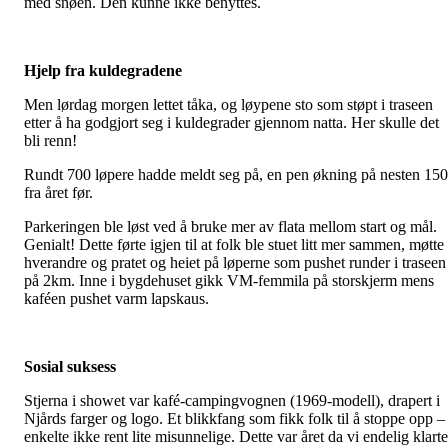
med snøen. Den kunne ikke benyttes.
Hjelp fra kuldegradene
Men lørdag morgen lettet tåka, og løypene sto som støpt i traseen
etter å ha godgjort seg i kuldegrader gjennom natta. Her skulle det
bli renn!
Rundt 700 løpere hadde meldt seg på, en pen økning på nesten 150
fra året før.
Parkeringen ble løst ved å bruke mer av flata mellom start og mål.
Genialt! Dette førte igjen til at folk ble stuet litt mer sammen, møtte
hverandre og pratet og heiet på løperne som pushet runder i traseen
på 2km. Inne i bygdehuset gikk VM-femmila på storskjerm mens
kaféen pushet varm lapskaus.
Sosial suksess
Stjerna i showet var kafé-campingvognen (1969-modell), drapert i
Njårds farger og logo. Et blikkfang som fikk folk til å stoppe opp –
enkelte ikke rent lite misunnelige. Dette var året da vi endelig klarte