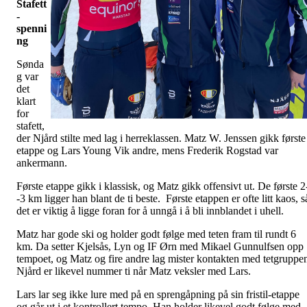
Stafett
-
spenni
ng
Sønda
g var
det
klart
for
stafett,
der Njård stilte med lag i herreklassen. Matz W. Jenssen gikk første
etappe og Lars Young Vik andre, mens Frederik Rogstad var
ankermann.
Første etappe gikk i klassisk, og Matz gikk offensivt ut. De første 2
‑3 km ligger han blant de ti beste. Første etappen er ofte litt kaos, s
det er viktig å ligge foran for å unngå i å bli innblandet i uhell.
Matz har gode ski og holder godt følge med teten fram til rundt 6
km. Da setter Kjelsås, Lyn og IF Ørn med Mikael Gunnulfsen opp
tempoet, og Matz og fire andre lag mister kontakten med tetgruppe
Njård er likevel nummer ti når Matz veksler med Lars.
Lars lar seg ikke lure med på en sprengåpning på sin fristil-etappe
og går ut i et kontrollert tempo. Han holder likevel godt følge med