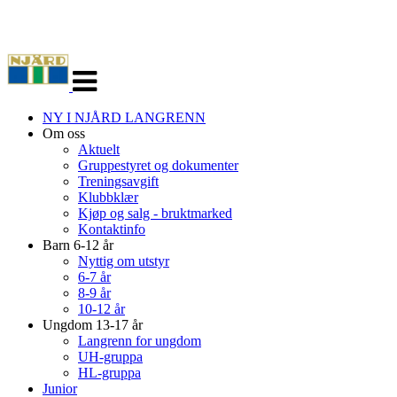
Veksle
navigasjon
NY I NJÅRD LANGRENN
Om oss
Aktuelt
Gruppestyret og dokumenter
Treningsavgift
Klubbklær
Kjøp og salg - bruktmarked
Kontaktinfo
Barn 6-12 år
Nyttig om utstyr
6-7 år
8-9 år
10-12 år
Ungdom 13-17 år
Langrenn for ungdom
UH-gruppa
HL-gruppa
Junior