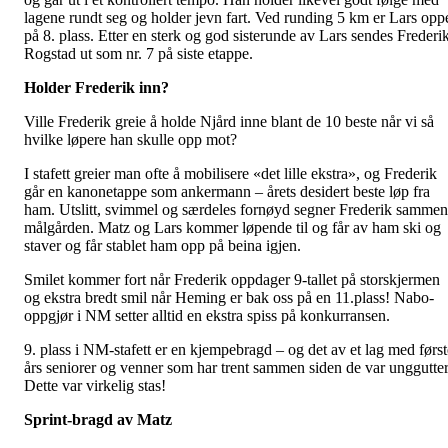
lagene rundt seg og holder jevn fart. Ved runding 5 km er Lars opp
på 8. plass. Etter en sterk og god sisterunde av Lars sendes Frederi
Rogstad ut som nr. 7 på siste etappe.
Holder Frederik inn?
Ville Frederik greie å holde Njård inne blant de 10 beste når vi så
hvilke løpere han skulle opp mot?
I stafett greier man ofte å mobilisere «det lille ekstra», og Frederik
går en kanonetappe som ankermann – årets desidert beste løp fra
ham. Utslitt, svimmel og særdeles fornøyd segner Frederik sammen
målgården. Matz og Lars kommer løpende til og får av ham ski og
staver og får stablet ham opp på beina igjen.
Smilet kommer fort når Frederik oppdager 9-tallet på storskjermen
og ekstra bredt smil når Heming er bak oss på en 11.plass! Nabo-
oppgjør i NM setter alltid en ekstra spiss på konkurransen.
9. plass i NM-stafett er en kjempebragd – og det av et lag med først
års seniorer og venner som har trent sammen siden de var unggutter
Dette var virkelig stas!
Sprint-bragd av Matz