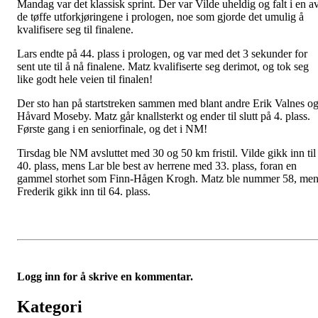
Mandag var det klassisk sprint. Der var Vilde uheldig og falt i en a
de tøffe utforkjøringene i prologen, noe som gjorde det umulig å
kvalifisere seg til finalene.
Lars endte på 44. plass i prologen, og var med det 3 sekunder for
sent ute til å nå finalene. Matz kvalifiserte seg derimot, og tok seg
like godt hele veien til finalen!
Der sto han på startstreken sammen med blant andre Erik Valnes o
Håvard Moseby. Matz går knallsterkt og ender til slutt på 4. plass.
Første gang i en seniorfinale, og det i NM!
Tirsdag ble NM avsluttet med 30 og 50 km fristil. Vilde gikk inn til
40. plass, mens Lar ble best av herrene med 33. plass, foran en
gammel storhet som Finn-Hågen Krogh. Matz ble nummer 58, men
Frederik gikk inn til 64. plass.
Logg inn for å skrive en kommentar.
Kategori