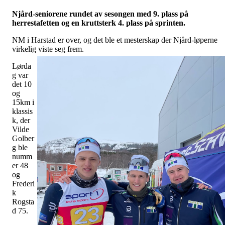
Njård-seniorene rundet av sesongen med 9. plass på
herrestafetten og en kruttsterk 4. plass på sprinten.
NM i Harstad er over, og det ble et mesterskap der Njård-løperne
virkelig viste seg frem.
Lørda
g var
det 10
og
15km i
klassis
k, der
Vilde
Golber
g ble
numm
er 48
og
Frederi
k
Rogsta
d 75.