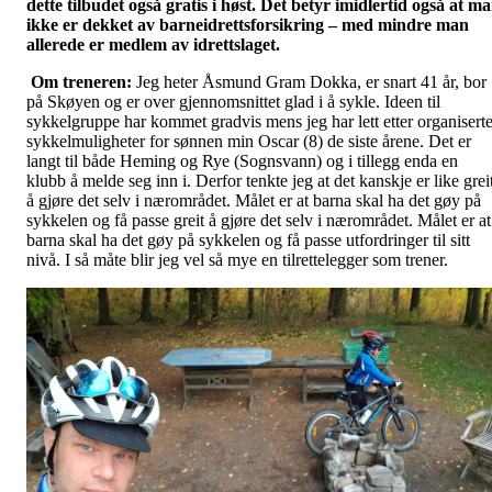
dette tilbudet også gratis i høst. Det betyr imidlertid også at m
ikke er dekket av barneidrettsforsikring – med mindre man
allerede er medlem av idrettslaget.
Om treneren:
Jeg heter Åsmund Gram Dokka, er snart 41 år, bor
på Skøyen og er over gjennomsnittet glad i å sykle. Ideen til
sykkelgruppe har kommet gradvis mens jeg har lett etter organisert
sykkelmuligheter for sønnen min Oscar (8) de siste årene. Det er
langt til både Heming og Rye (Sognsvann) og i tillegg enda en
klubb å melde seg inn i. Derfor tenkte jeg at det kanskje er like grei
å gjøre det selv i nærområdet. Målet er at barna skal ha det gøy på
sykkelen og få passe greit å gjøre det selv i nærområdet. Målet er at
barna skal ha det gøy på sykkelen og få passe utfordringer til sitt
nivå. I så måte blir jeg vel så mye en tilrettelegger som trener.