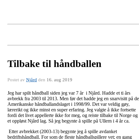
Tilbake til håndballen
Postet av
Njård
den
16. aug 2019
Jeg har spilt håndball siden jeg var 7 år i Njård. Hadde et ti års
avbrekk fra 2003 til 2013. Men før det hadde jeg en snarvisitt på de
Amerikanske håndballandslaget i 1998/99. Det var veldig gøy,
lærerikt og ikke minst en super erfaring. Jeg valgte å ikke fortsette
fordi det livet appellerte ikke for meg, og reiste tilbake til Norge og
et oppløst Njård lag. Så jeg begynte å spille på Ullern i 4 år ca.
Etter avbrekket (2003-13) begynte jeg å spille avdanket
bedriftshåndball. For som de fleste håndballspillere vet; en gang