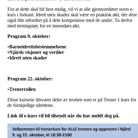
For at dette skal bli best mulig, vil vi at alle gjennomfører noen e-
kurs i forkant. Idrett uten skader skal være en praktisk økt, der dere
også blir utfordret på å dele kompetanse med de andre. Ta derfor
med treningstøy for en innendørs økt.
Program 9.
oktober
:
•
Barneidrettsbestemmelsene
•
Njårds
visjoner
og
verdier
•
Idrett
uten
skader
Program 22.
oktober
:
•
Trenerrollen
Disse
kursene
tilsvarer
deler
av
teorien
som
er
på
Trener
1
kurs
for
de
forskjellige
idrettene
.
Link
til
e-
kurs
vil
bli
tilsendt
når
du har
meldt
deg
på
.