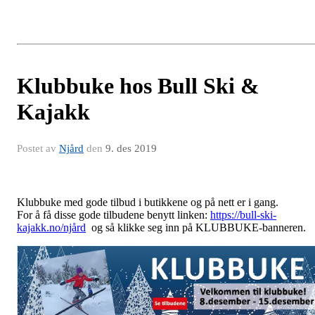
Klubbuke hos Bull Ski &
Kajakk
Postet av
Njård
den
9. des 2019
Klubbuke med gode tilbud i butikkene og på nett er i gang.
For å få disse gode tilbudene benytt linken:
https://bull-ski-
kajakk.no/njård
og så klikke seg inn på KLUBBUKE-banneren.