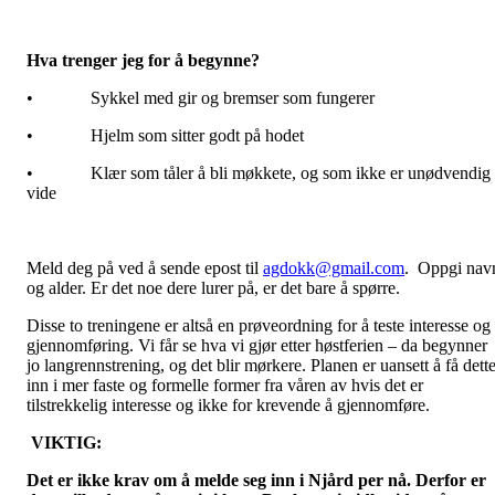
Hva trenger jeg for å begynne?
• Sykkel med gir og bremser som fungerer
• Hjelm som sitter godt på hodet
• Klær som tåler å bli møkkete, og som ikke er unødvendig
vide
Meld deg på ved å sende epost til
agdokk@gmail.com
. Oppgi nav
og alder. Er det noe dere lurer på, er det bare å spørre.
Disse to treningene er altså en prøveordning for å teste interesse og
gjennomføring. Vi får se hva vi gjør etter høstferien – da begynner
jo langrennstrening, og det blir mørkere. Planen er uansett å få dett
inn i mer faste og formelle former fra våren av hvis det er
tilstrekkelig interesse og ikke for krevende å gjennomføre.
VIKTIG:
Det er ikke krav om å melde seg inn i Njård per nå. Derfor er