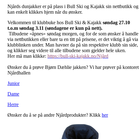
Njårds dunjakker er på plass i Bull Ski og Kajakk sin nettbutikk og
kan enkelt klikkes hjem når du ønsker.
Velkommen til klubbuke hos Bull Ski & Kajakk
søndag 27.10
t.o.m søndag 3.11 (søndagene er kun på nett).
Tilbudene «åpnes» søndag morgen, og for de som ønsker å handle
via nettbutikken eller bare ta en titt på prisene, er det viktig å gå via
klubblinken under. Man havner da på sin respektive klubb sin side,
og klikker seg videre til alle tilbudene som gjelder hele uken.
Her må man klikke:
https://bull-ski-kajakk.no/Njård
Ønsker du å prøve Bjørn Dæhlie jakken? Vi har prøver på kontoret
Njårdhallen
Junior
Dame
Herre
Ønsker du å se på andre Njårdprodukter? Klikk
her