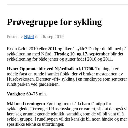
Prøvegruppe for sykling
Postet av
Njård
den
6. sep 2019
Er du født i 2010 eller 2011 og liker å sykle? Da bør du bli med på
sykkeltrening med Njård.
Tirsdag 10. og 17
. september
blir det
sykkeltrening for både jenter og gutter født i 2010 og 2011.
Hvor:
Oppmøte blir ved Njårdhallen kl 1700.
Treningen er
todelt: først en runde i samlet flokk, der vi bruker mesteparten av
Husebyskogen. Deretter «fri» sykling i en rundløype som sentrerer
rundt parken ved gardeleiren.
Varighet:
60–75 min.
Mål med treningen:
Først og fremst å la barn få utløp for
sykkelglede. Terrenget i Husebyskogen er variert, slik at de også vi
lære seg grunnleggende teknikk, samtidig som de vil bli vant til å
sykle i gruppe. I rundløypen vil det kanskje bli noen hindre og mer
spesifikke tekniske utfordringer.