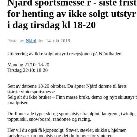
Njård sportsmesse r - siste frist
for henting av ikke solgt utstyr
i dag tirsdag kl 18-20
Postet av
Njård
den
14. okt 2019
Utlevering av ikke solgt utstyr i resepsjonen på Njårdhallen:
Mandag 21/10: 18-20
Tirsdag 22/10: 18-20
Sett av datoene 18-20 oktober. Da åpner Njård dørene til årets
største vintersportsmesse.
Selg alt du ikke bruker – Finn masse brukt, demo og nytt skiutstyr t
knallpriser.
Du finner alle typer ski og sportsutstyr fra alpint, langrenn, twintip,
toppturski, snowboard, randonee og racing.
Her vil du også få kjøpt/solgt: Staver, støvler, skiklær, hjelmer,
fartsdresser, preppeutstyr og det du trenger for vinteren.