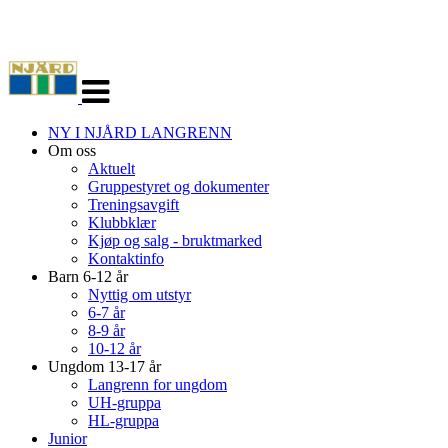
Veksle
navigasjon
NY I NJÅRD LANGRENN
Om oss
Aktuelt
Gruppestyret og dokumenter
Treningsavgift
Klubbklær
Kjøp og salg - bruktmarked
Kontaktinfo
Barn 6-12 år
Nyttig om utstyr
6-7 år
8-9 år
10-12 år
Ungdom 13-17 år
Langrenn for ungdom
UH-gruppa
HL-gruppa
Junior