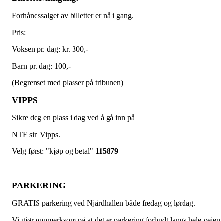
Forhåndssalget av billetter er nå i gang.
Pris:
Voksen pr. dag: kr. 300,-
Barn pr. dag: 100,-
(Begrenset med plasser på tribunen)
VIPPS
Sikre deg en plass i dag ved å gå inn på
NTF sin Vipps.
Velg først: "kjøp og betal"
115879
PARKERING
GRATIS parkering ved Njårdhallen både fredag og lørdag.
Vi gjør oppmerksom på at det er parkering forbudt langs hele veien