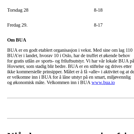
Torsdag 28
8-18
Fredag 29.
8-17
Om BUA
BUA er en godt etablert organisasjon i vekst. Med sine om lag 110
BUA’er i landet, hvorav 10 i Oslo, har de truffet et økende behov
for gratis utlån av sports- og friluftsutstyr. Vi har vår lokale BUA p
Hovseter, som stadig blir bedre. BUA er en stiftelse og drives etter
ikke kommersielle prinsipper. Målet er å få «alle» i aktivitet og at d
er velkomne inn i BUA for å låne utstyr på en smart, miljøvennlig
og økonomisk måte. Velkommen inn i BUA
www.bua.io