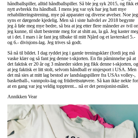
håndballspiller, alltid håndballspiller. Så ble jeg syk 2015, og fikk e
nytt avbrekk fra håndball. I mens jeg var syk har jeg hatt mye
rehabiliteringstrening, mye på apparater og diverse øvelser. Noe jeg
syns er dørgende kjedelig. Men så i siste halvdel av 2018 begynte
jeg å føle meg mye bedre, så bra at jeg etter flere måneder av tvil o
jeg kunne, til slutt bestemte meg for at shitt au, la gå. Jeg kaster me
ut i det. I mars i år fant jeg tilbake til mitt Njård og et lavterskel 5.-
og 6.- divisjons-lag. Jeg trives så godt.
Så nå til bildet. I dag ryddet jeg i gamle treningsklær (fordi jeg må
vaske klær og så fant jeg denne t-skjorten. En fin påminnelse på at
det faktisk er 20 år og 3 måneder siden jeg fikk denne t-skjorten, o
at jeg faktisk er litt stolt, selvom håndball er nisjesport i USA. Men
det må sies at mitt lag bestod av landslagspillere fra USAs volley-,
basketball-, vannpolo-lag og friidrettsutøvere. Så kan ikke nekte for
at en gang var jeg veldig topptrent... nå er det pensjonist-målet.
Annikken Vear