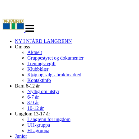
Veksle
navigasjon
NY I NJÅRD LANGRENN
Om oss
Aktuelt
Gruppestyret og dokumenter
Treningsavgift
Klubbklær
Kjøp og salg - bruktmarked
Kontaktinfo
Barn 6-12 år
Nyttig om utstyr
6-7 år
8-9 år
10-12 år
Ungdom 13-17 år
Langrenn for ungdom
UH-gruppa
HL-gruppa
Junior