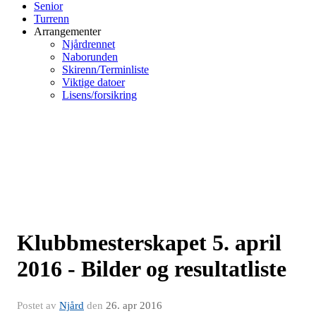
Senior
Turrenn
Arrangementer
Njårdrennet
Naborunden
Skirenn/Terminliste
Viktige datoer
Lisens/forsikring
​Klubbmesterskapet 5. april
2016 - Bilder og resultatliste
Postet av
Njård
den
26. apr 2016