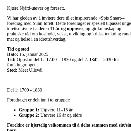
Kjære Njård-utøver og foresatt,
Vi har gleden av å invitere dere til et inspirerende «Spis Smart»-
foredrag med Sunn Idrett! Dette foredraget er spesielt tilpasset unge
idrettsutøvere i alderen
11 år og oppover
, og gir kunnskap og
praktiske råd om kosthold, vekst, utvikling og kritisk tenkning rund
mat og helse i en idrettshverdag.
Tid og sted
Dato:
15. januar 2025
Tid:
Oppstart del 1: 17:00 – 1830 og del 2: 1845 – 2030 for
foreldregruppen.
Sted:
Meet Ullevål
Del 1: 1700 - 1830
Foredraget er delt inn i to grupper:
Gruppe 1:
Utøvere 11–15 år
Gruppe 2:
Utøvere 16 år og eldre
Foreldre er hjertelig velkommen til å delta sammen med sitt/si
barn.