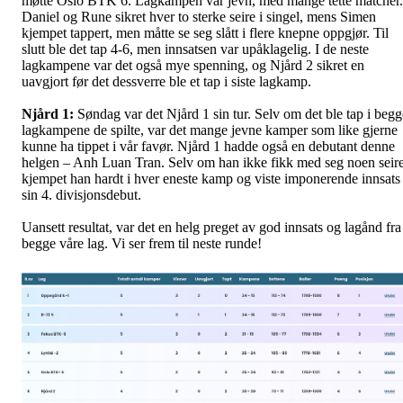
møtte Oslo BTK 6. Lagkampen var jevn, med mange tette matcher.
Daniel og Rune sikret hver to sterke seire i singel, mens Simen
kjempet tappert, men måtte se seg slått i flere knepne oppgjør. Til
slutt ble det tap 4-6, men innsatsen var upåklagelig. I de neste
lagkampene var det også mye spenning, og Njård 2 sikret en
uavgjort før det dessverre ble et tap i siste lagkamp.
Njård 1:
Søndag var det Njård 1 sin tur. Selv om det ble tap i begg
lagkampene de spilte, var det mange jevne kamper som like gjerne
kunne ha tippet i vår favør. Njård 1 hadde også en debutant denne
helgen – Anh Luan Tran. Selv om han ikke fikk med seg noen seire
kjempet han hardt i hver eneste kamp og viste imponerende innsats 
sin 4. divisjonsdebut.
Uansett resultat, var det en helg preget av god innsats og lagånd fra
begge våre lag. Vi ser frem til neste runde!