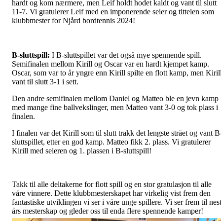
hardt og kom nærmere, men Leif holdt hodet kaldt og vant til slutt
11-7. Vi gratulerer Leif med en imponerende seier og tittelen som
klubbmester for Njård bordtennis 2024!
B-sluttspill:
I B-sluttspillet var det også mye spennende spill.
Semifinalen mellom Kirill og Oscar var en hardt kjempet kamp.
Oscar, som var to år yngre enn Kirill spilte en flott kamp, men Kiril
vant til slutt 3-1 i sett.
Den andre semifinalen mellom Daniel og Matteo ble en jevn kamp
med mange fine ballvekslinger, men Matteo vant 3-0 og tok plass i
finalen.
I finalen var det Kirill som til slutt trakk det lengste strået og vant B
sluttspillet, etter en god kamp. Matteo fikk 2. plass. Vi gratulerer
Kirill med seieren og 1. plassen i B-sluttspill!
Takk til alle deltakerne for flott spill og en stor gratulasjon til alle
våre vinnere. Dette klubbmesterskapet har virkelig vist frem den
fantastiske utviklingen vi ser i våre unge spillere. Vi ser frem til nes
års mesterskap og gleder oss til enda flere spennende kamper!