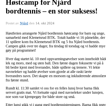
Høstcamp for Njård
bordtennis – en stor suksess!
Postet av
Njård
den
14. okt 2024
Høstferien arrangerte Njård bordtennis høstcamp for barn og unge, 
samarbeid med Klemetsrud BTK. Totalt hadde vi 16 påmeldte, der
11 spillere kom fra Klemetsrud BTK og 5 fra Njård bordtennis.
Campen gikk over tre dager, fra tirsdag til torsdag og vi hadde mye
gøy på programmet!
Hver dag startet kl. 10 med oppvarmingsøvelser som inneholdt båd
lek og moro, med og uten ball. Den første dagen fokuserte vi på å
bli bedre kjent med hverandre, både spillere og trenere. Vi lekte
navneleker og hadde øvelser som gjorde at alle raskt lærte
hverandres navn. Det skapte en morsom og inkluderende atmosfær
fra første stund.
Rundt kl. 11:30 samlet vi oss for en felles lunsj hvor barna fikk
servert gratis mat. Vi fortsatte også med navneleker under lunsjen,
noe som var kjempegøy for både store og små.
Etter lunsj gikk vi i gang med bordtennistreningen. Barna fikk prøv