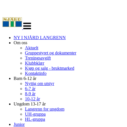
Veksle
navigasjon
NY I NJÅRD LANGRENN
Om oss
Aktuelt
Gruppestyret og dokumenter
Treningsavgift
Klubbklær
Kjøp og salg - bruktmarked
Kontaktinfo
Barn 6-12 år
Nyttig om utstyr
6-7 år
8-9 år
10-12 år
Ungdom 13-17 år
Langrenn for ungdom
UH-gruppa
HL-gruppa
Junior