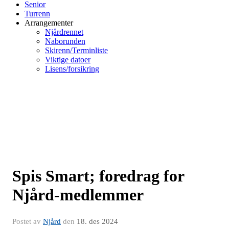
Senior
Turrenn
Arrangementer
Njårdrennet
Naborunden
Skirenn/Terminliste
Viktige datoer
Lisens/forsikring
Spis Smart; foredrag for
Njård-medlemmer
Postet av
Njård
den
18. des 2024