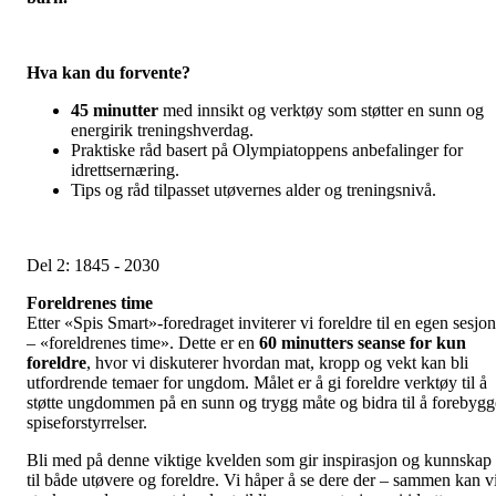
Hva kan du forvente?
45 minutter
med innsikt og verktøy som støtter en sunn og
energirik treningshverdag.
Praktiske råd basert på Olympiatoppens anbefalinger for
idrettsernæring.
Tips og råd tilpasset utøvernes alder og treningsnivå.
Del 2: 1845 - 2030
Foreldrenes time
Etter «Spis Smart»-foredraget inviterer vi foreldre til en egen sesjon
– «foreldrenes time». Dette er en
60 minutters seanse for kun
foreldre
, hvor vi diskuterer hvordan mat, kropp og vekt kan bli
utfordrende temaer for ungdom. Målet er å gi foreldre verktøy til å
støtte ungdommen på en sunn og trygg måte og bidra til å forebygg
spiseforstyrrelser.
Bli med på denne viktige kvelden som gir inspirasjon og kunnskap
til både utøvere og foreldre. Vi håper å se dere der – sammen kan v