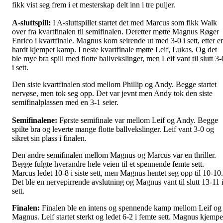
fikk vist seg frem i et mesterskap delt inn i tre puljer.
A-sluttspill:
I A-sluttspillet startet det med Marcus som fikk Walk
over fra kvartfinalen til semifinalen. Deretter møtte Magnus Røger
Enrico i kvartfinale. Magnus kom seirende ut med 3-0 i sett, etter e
hardt kjempet kamp. I neste kvartfinale møtte Leif, Lukas. Og det
ble mye bra spill med flotte ballvekslinger, men Leif vant til slutt 3-
i sett.
Den siste kvartfinalen stod mellom Phillip og Andy. Begge startet
nervøse, men tok seg opp. Det var jevnt men Andy tok den siste
semifinalplassen med en 3-1 seier.
Semifinalene:
Første semifinale var mellom Leif og Andy. Begge
spilte bra og leverte mange flotte ballvekslinger. Leif vant 3-0 og
sikret sin plass i finalen.
Den andre semifinalen mellom Magnus og Marcus var en thriller.
Begge fulgte hverandre hele veien til et spennende femte sett.
Marcus ledet 10-8 i siste sett, men Magnus hentet seg opp til 10-10.
Det ble en nervepirrende avslutning og Magnus vant til slutt 13-11 
sett.
Finalen:
Finalen ble en intens og spennende kamp mellom Leif og
Magnus. Leif startet sterkt og ledet 6-2 i femte sett. Magnus kjempe