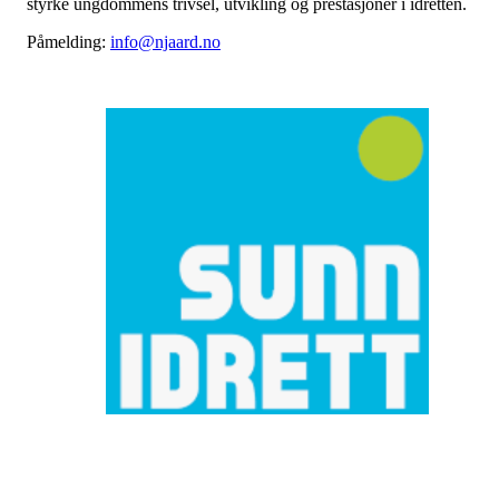
styrke ungdommens trivsel, utvikling og prestasjoner i idretten.
Påmelding:
info@njaard.no