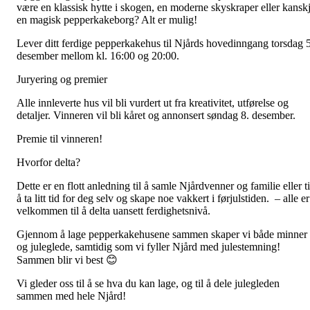
være en klassisk hytte i skogen, en moderne skyskraper eller kansk
en magisk pepperkakeborg? Alt er mulig!
Lever ditt ferdige pepperkakehus til Njårds hovedinngang torsdag 5
desember mellom kl. 16:00 og 20:00.
Juryering og premier
Alle innleverte hus vil bli vurdert ut fra kreativitet, utførelse og
detaljer. Vinneren vil bli kåret og annonsert søndag 8. desember.
Premie til vinneren!
Hvorfor delta?
Dette er en flott anledning til å samle Njårdvenner og familie eller ti
å ta litt tid for deg selv og skape noe vakkert i førjulstiden. – alle er
velkommen til å delta uansett ferdighetsnivå.
Gjennom å lage pepperkakehusene sammen skaper vi både minner
og juleglede, samtidig som vi fyller Njård med julestemning!
Sammen blir vi best 😊
Vi gleder oss til å se hva du kan lage, og til å dele julegleden
sammen med hele Njård!