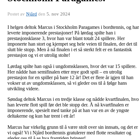
Postet av
Njård
den
5. nov 2024
I helgen deltok Marcus i Stockholm Paragames i bordtennis, og ha
leverte imponerende prestasjoner! På lørdag spilte han i
prestasjonsklasse 3, hvor han var blant totalt 24 spillere. Her
imponerte han stort og kjempet seg hele veien til finalen, der det til
slutt ble stopp. Men å nå finalen i et så sterkt felt er en fantastisk
prestasjon og vi er utrolig stolte!
Lørdag spilte han også i ungdomsklassen, hvor det var 15 spillere.
Her nådde han semifinalen etter mye godt spill – en utrolig
prestasjon for en spiller på bare 12 år! Det er flere år igjen til han
vokser ut av ungdomsklassen, så vi gleder oss til å følge hans
utvikling videre.
Søndag deltok Marcus i en tredje klasse og nådde kvartfinalen, hvo
han leverte flott spill før det ble stopp der. Å nå kvartfinalen er
imponerende, spesielt med tanke på at han var en av de yngste
deltakerne og kun har trent i ett år!
Marcus har virkelig grunn til å være stolt over sin innsats, og det er
vi også! Vi i Njård bordtennis gratulerer med flotte resultater og
gleder oss til å se hva framtiden bringer!