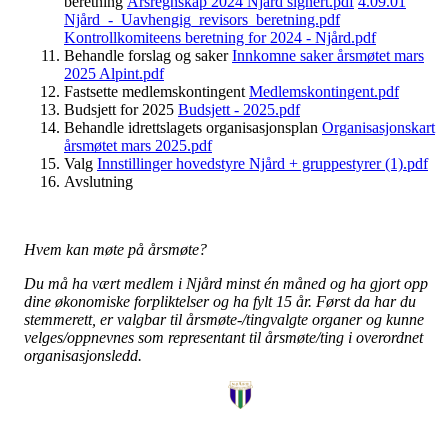
beretning
Årsregnskap 2024 Njård signert.pdf
4.09.01
Njård_-_Uavhengig_revisors_beretning.pdf
Kontrollkomiteens beretning for 2024 - Njård.pdf
Behandle forslag og saker
Innkomne saker årsmøtet mars
2025 Alpint.pdf
Fastsette medlemskontingent
Medlemskontingent.pdf
Budsjett for 2025
Budsjett - 2025.pdf
Behandle idrettslagets organisasjonsplan
Organisasjonskart
årsmøtet mars 2025.pdf
Valg
Innstillinger hovedstyre Njård + gruppestyrer (1).pdf
Avslutning
Hvem kan møte på årsmøte?
Du må ha vært medlem i Njård minst én måned og ha gjort opp
dine økonomiske forpliktelser og ha fylt 15 år. Først da har du
stemmerett, er valgbar til årsmøte-/tingvalgte organer og kunne
velges/oppnevnes som representant til årsmøte/ting i overordnet
organisasjonsledd.