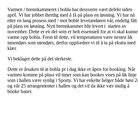
Varmen / brennkammeret i bobla har dessverre vært defekt siden
april. Vi har jobbet iherdig med å få på plass en løsning. Vi har nå
etter en lang prosess med / mot boble leverandøren vår, endelig fått
på plass en løsning. Nytt brennkammer blir levert i starten av
november. Dette er en del som er helt essensiell for at vi skal kunne
varme opp bobla. Frem til dette, vil temperaturen være nesten lik
innendørs som utendørs, derfor oppfordrer vi til å ta på ekstra med
klær.
Vi beklager dette på det sterkeste.
Dette er årsaken til at bobla pr i dag ikke er åpen for booking. Når
varmen komme på plass vil timer som kan bookes vises på lik linje
som i hallen være synlig i Sporty. Vi har enkelte helger både høst 2
og vår 25 arrangementer i hallen og det vil da ikke vær mulig å
booke baner.